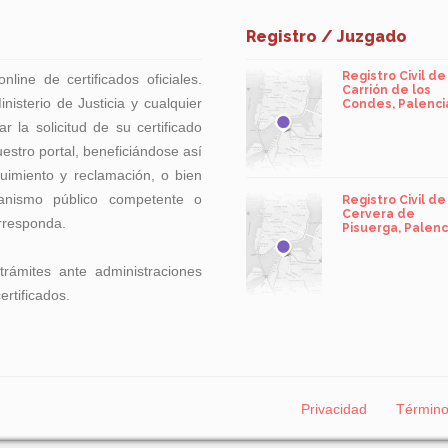
Registro / Juzgado
Registro Civil de
line de certificados oficiales.
Carrión de los
isterio de Justicia y cualquier
Condes, Palenci
r la solicitud de su certificado
uestro portal, beneficiándose así
guimiento y reclamación, o bien
anismo público competente o
Registro Civil de
Cervera de
rresponda.
Pisuerga, Palenc
 trámites ante administraciones
rtificados.
Privacidad
Términ